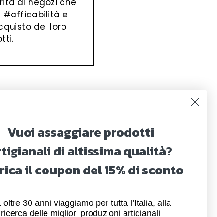
rita ai negozi che
r
#affidabilità
e
cquisto dei loro
tti.
Vuoi assaggiare prodotti
orme di pagamento
ccettate
tigianali di altissima qualità?
rica il coupon del 15% di sconto
 oltre 30 anni viaggiamo per tutta l’Italia, alla
ricerca delle migliori produzioni artigianali