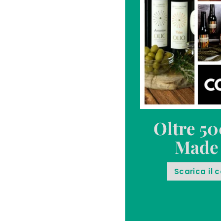
Oltre 50
Made 
Scarica il 