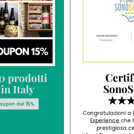
Certif
0 prodotti
SonoS
in Italy
★★
coupon del 15%
Congratulazioni a
Experience
che 
prestigiosa ce