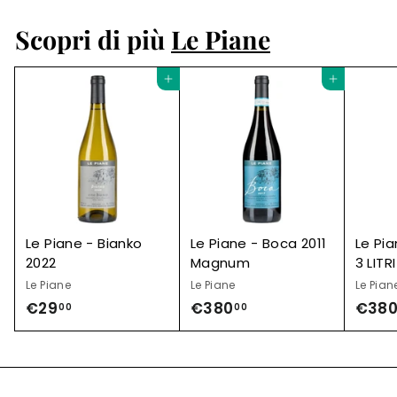
Scopri di più
Le Piane
Aggiungi al carrello
Aggiungi al carrello
Le Piane - Bianko
Le Piane - Boca 2011
Le Pia
2022
Magnum
3 LITRI
Le Piane
Le Piane
Le Pian
€29
€
€380
€
€38
00
00
2
3
9
8
,
0