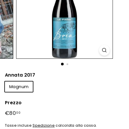
Annata 2017
Magnum
Prezzo
Prezzo
€80
€80,00
00
Tasse incluse
Spedizione
calcolata alla cassa.