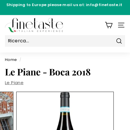
Vai
Shipping to Europe please mail us at: info@finetaste.it
al
Sospendi
contenuto
Direttamente dai laboratori di produzione -
la
F
Spedizione Gratuita da 69,90€ per Produttore
presentazione
i
NAVI
n
e
Rice
T
a
Home
/
s
Le Piane - Boca 2018
t
e
Le Piane